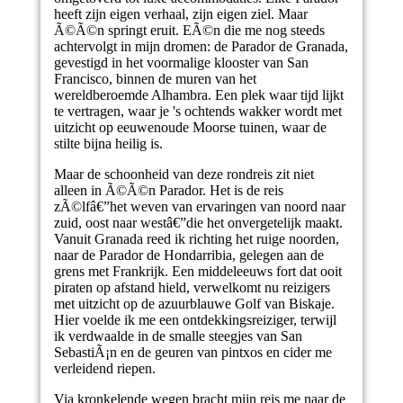
heeft zijn eigen verhaal, zijn eigen ziel. Maar
Ã©Ã©n springt eruit. EÃ©n die me nog steeds
achtervolgt in mijn dromen: de Parador de Granada,
gevestigd in het voormalige klooster van San
Francisco, binnen de muren van het
wereldberoemde Alhambra. Een plek waar tijd lijkt
te vertragen, waar je 's ochtends wakker wordt met
uitzicht op eeuwenoude Moorse tuinen, waar de
stilte bijna heilig is.
Maar de schoonheid van deze rondreis zit niet
alleen in Ã©Ã©n Parador. Het is de reis
zÃ©lfâ€”het weven van ervaringen van noord naar
zuid, oost naar westâ€”die het onvergetelijk maakt.
Vanuit Granada reed ik richting het ruige noorden,
naar de Parador de Hondarribia, gelegen aan de
grens met Frankrijk. Een middeleeuws fort dat ooit
piraten op afstand hield, verwelkomt nu reizigers
met uitzicht op de azuurblauwe Golf van Biskaje.
Hier voelde ik me een ontdekkingsreiziger, terwijl
ik verdwaalde in de smalle steegjes van San
SebastiÃ¡n en de geuren van pintxos en cider me
verleidend riepen.
Via kronkelende wegen bracht mijn reis me naar de