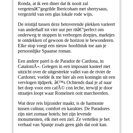
Ronda, at ik een diner dat ik nooit zal
vergetenâ€”gegrilde Ibericoham met sherrysaus,
vergezeld van een glas lokale rode wijn.
De reistijd tussen deze betoverende plekken varieert
van anderhalf tot vier uur per ritâ€”perfect om
onderweg te stoppen in verborgen dorpjes, marktjes
te ontdekken of gewoon de horizon te bewonderen.
Elke stop voegt een nieuw hoofdstuk toe aan je
persoonlijke Spaanse roman.
Een andere parel is de Parador de Cardona, in
CataloniÃ«. Gelegen in een imposant kasteel met
uitzicht over de uitgestrekte vallei van de rivier de
Cardoner, voelde ik me hier als een koningin uit een
vervlogen tijdperk. â€™s Ochtends daal je af naar
het dorp voor een cafÃ© con leche, terwijl je door
straatjes loopt waar Romeinen ooit marcheerden.
Wat deze reis bijzonder maakt, is de harmonie
tussen cultuur, comfort en karakter. De Paradores
zijn niet zomaar hotels; het zijn levende
monumenten, elk met een ziel. Ze vertellen je het
verhaal van Spanje zoals geen gids dat ooit kan.