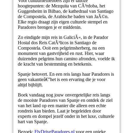
Voor cultuurliefhebbers zijn er talloze
hoogtepunten: de Mezquita van CÃ³rdoba, het
Guggenheim in Bilbao, de kathedraal van Santiago
de Compostela, de Arabische baden van JaÃ©n.
Elke regio draagt zijn eigen culturele stempel en
Paradores brengen je er middenin.
Zo eindigde mijn reis in GaliciÃ«, in de Parador
Hostal dos Reis CatÃ³licos in Santiago de
Compostela. Ooit een pelgrimsherberg, nu een
monument van gastvrijheid en rust. Hier, waar
duizenden pelgrims hun camino afronden, voelde ik
de kracht van bestemming en betekenis.
Spanje betovert. En een reis langs haar Paradores is
geen vakantieâ€”het is een ervaring die je voor
altijd bijblijft.
Boek vandaag nog jouw onvergetelijke reis langs
de mooiste Paradores van Spanje en ontdek de ziel
van het land op een manier die alleen een echte
rondreis kan bieden. Laat je begeleiden door
experts en dompel jezelf onder in het luxe, culturele
hart van Spanje.
Bezoek:
FlyDriveParadores.nl
voor een unieke