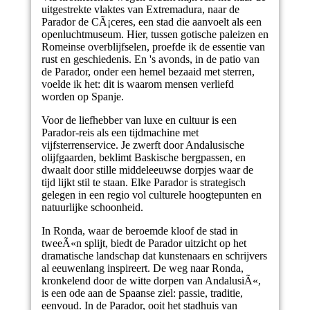
uitgestrekte vlaktes van Extremadura, naar de
Parador de CÃ¡ceres, een stad die aanvoelt als een
openluchtmuseum. Hier, tussen gotische paleizen en
Romeinse overblijfselen, proefde ik de essentie van
rust en geschiedenis. En 's avonds, in de patio van
de Parador, onder een hemel bezaaid met sterren,
voelde ik het: dit is waarom mensen verliefd
worden op Spanje.
Voor de liefhebber van luxe en cultuur is een
Parador-reis als een tijdmachine met
vijfsterrenservice. Je zwerft door Andalusische
olijfgaarden, beklimt Baskische bergpassen, en
dwaalt door stille middeleeuwse dorpjes waar de
tijd lijkt stil te staan. Elke Parador is strategisch
gelegen in een regio vol culturele hoogtepunten en
natuurlijke schoonheid.
In Ronda, waar de beroemde kloof de stad in
tweeÃ«n splijt, biedt de Parador uitzicht op het
dramatische landschap dat kunstenaars en schrijvers
al eeuwenlang inspireert. De weg naar Ronda,
kronkelend door de witte dorpen van AndalusiÃ«,
is een ode aan de Spaanse ziel: passie, traditie,
eenvoud. In de Parador, ooit het stadhuis van