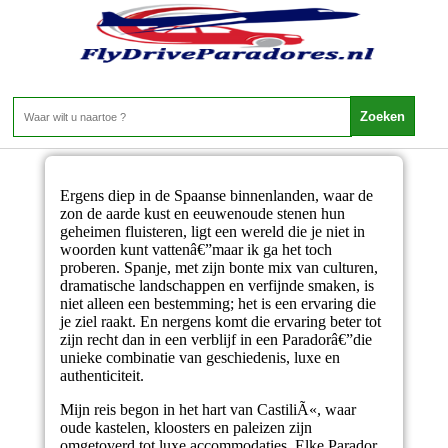
Een Luxe Rondreis vol Cultuur Avontuur en
Sprookjesachtige Uitzichten
Ergens diep in de Spaanse binnenlanden, waar de
zon de aarde kust en eeuwenoude stenen hun
geheimen fluisteren, ligt een wereld die je niet in
woorden kunt vattenâ€”maar ik ga het toch
proberen. Spanje, met zijn bonte mix van culturen,
dramatische landschappen en verfijnde smaken, is
niet alleen een bestemming; het is een ervaring die
je ziel raakt. En nergens komt die ervaring beter tot
zijn recht dan in een verblijf in een Paradorâ€”die
unieke combinatie van geschiedenis, luxe en
authenticiteit.
Mijn reis begon in het hart van CastiliÃ«, waar
oude kastelen, kloosters en paleizen zijn
omgetoverd tot luxe accommodaties. Elke Parador