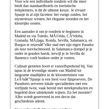
Voor wie een individuele rondreis wil die meer
biedt dan standaardhotels en toeristische
trekpleisters, is dit de ultieme keuze. Je ervaart
Spanje in al zijn facetten: het vurige zuiden, het
mysterieuze westen, het elegante noorden en het
kleurrijke oosten.
Een aanrader is om je rondreis te beginnen in
Madrid en via Toledo, MÃ©rida, CÃ³rdoba,
Granada, MÃ¡laga, Ronda, Sevilla, Salamanca, en
Burgos te reizenâ€”elke stad met zijn eigen Parador
als luxe toevluchtsoord. In Salamanca dompel je je
onder in gouden barok, terwijl je in Sevilla de
flamenco voelt bonken onder je voeten.
Culinair genieten hoort er vanzelfsprekend bij. Van
tapas in de levendige straten van Madrid tot
langzame maaltijden in de kloostertuinen van
LeÃ³nâ€”Spanje is een feest voor fijnproevers. De
Paradores serveren lokale specialiteiten met een
verfijnde twist, vaak bereid met streekproducten en
begeleid door uitstekende wijnen. En het mooiste?
Alles wordt geserveerd in een decor dat
geschiedenis ademt.