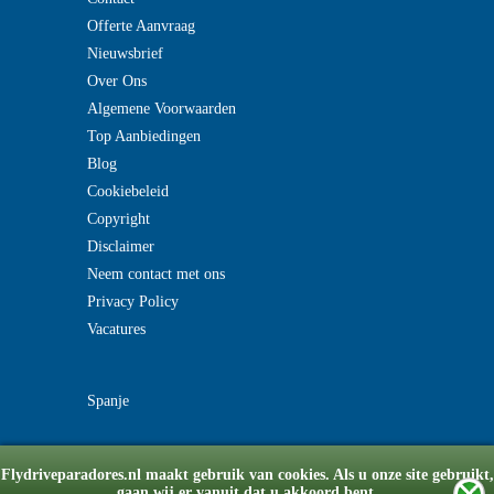
Offerte Aanvraag
Nieuwsbrief
Over Ons
Algemene Voorwaarden
Top Aanbiedingen
Blog
Cookiebeleid
Copyright
Disclaimer
Neem contact met ons
Privacy Policy
Vacatures
Spanje
Flydriveparadores.nl maakt gebruik van cookies. Als u onze site gebruikt,
gaan wij er vanuit dat u akkoord bent.