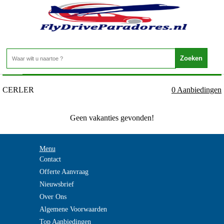
Spanje - PYRENEEEN - CERLER
Home
>
CERLER
0 Aanbiedingen
Geen vakanties gevonden!
Menu
Contact
Offerte Aanvraag
Nieuwsbrief
Over Ons
Algemene Voorwaarden
Top Aanbiedingen