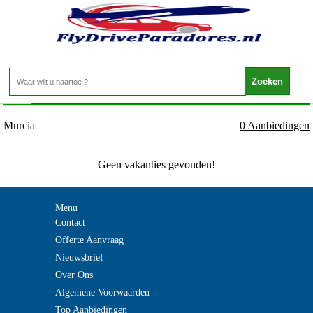
Spanje - Murcia - Murcia
Home
>
Murcia
0 Aanbiedingen
Geen vakanties gevonden!
Menu
Contact
Offerte Aanvraag
Nieuwsbrief
Over Ons
Algemene Voorwaarden
Top Aanbiedingen