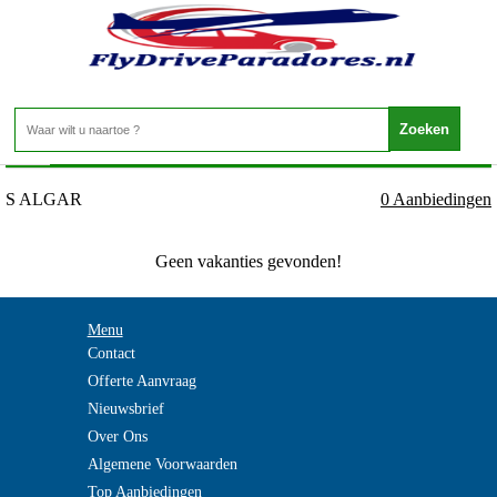
Spanje - Menorca - S ALGAR
Home
>
S ALGAR
0 Aanbiedingen
Geen vakanties gevonden!
Menu
Contact
Offerte Aanvraag
Nieuwsbrief
Over Ons
Algemene Voorwaarden
Top Aanbiedingen