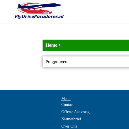
Home
>
Puigpunyent
Menu
Contact
Offerte Aanvraag
Nieuwsbrief
Over Ons