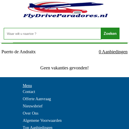
Spanje - Mallorca - Puerto de Andraitx
Home
>
Puerto de Andraitx
0 Aanbiedingen
Geen vakanties gevonden!
Menu
Contact
Offerte Aanvraag
Nieuwsbrief
Over Ons
Algemene Voorwaarden
Top Aanbiedingen