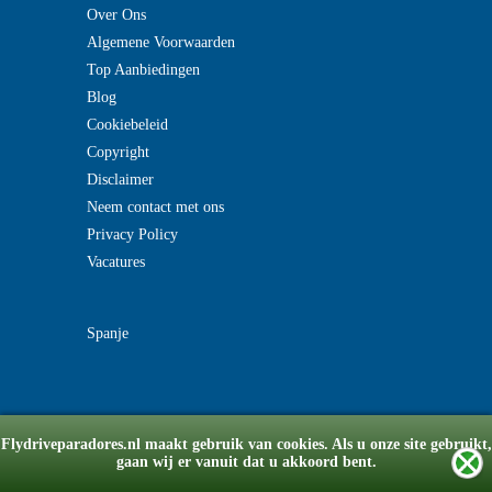
Over Ons
Algemene Voorwaarden
Top Aanbiedingen
Blog
Cookiebeleid
Copyright
Disclaimer
Neem contact met ons
Privacy Policy
Vacatures
Spanje
© Copyright 2008-2026 flydriveparadores.nl
Flydriveparadores.nl maakt gebruik van cookies. Als u onze site gebruikt,
v2.0190715
gaan wij er vanuit dat u akkoord bent.