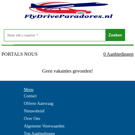
Spanje - Mallorca - PORTALS NOUS
Home
>
PORTALS NOUS
0 Aanbiedingen
Geen vakanties gevonden!
Menu
Contact
Offerte Aanvraag
Nieuwsbrief
Over Ons
Algemene Voorwaarden
Top Aanbiedingen