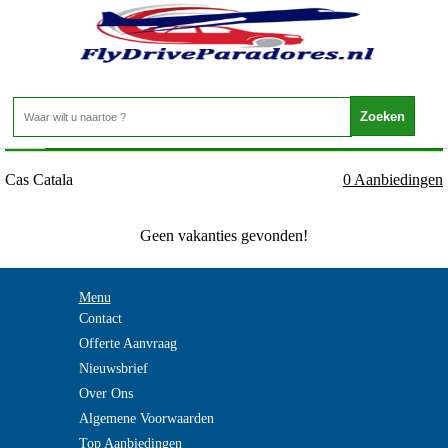
Spanje - Mallorca - Cas Catala
Home
>
Cas Catala
0 Aanbiedingen
Geen vakanties gevonden!
Menu
Contact
Offerte Aanvraag
Nieuwsbrief
Over Ons
Algemene Voorwaarden
Top Aanbiedingen