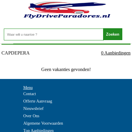
Spanje - Mallorca - CAPDEPERA
Home
>
CAPDEPERA
0 Aanbiedingen
Geen vakanties gevonden!
Menu
Contact
Offerte Aanvraag
Nieuwsbrief
Over Ons
Algemene Voorwaarden
Top Aanbiedingen