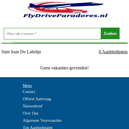
Spanje - Ibiza - Sant Joan De Labritja
Home
>
Sant Joan De Labritja
0 Aanbiedingen
Geen vakanties gevonden!
Menu
Contact
Offerte Aanvraag
Nieuwsbrief
Over Ons
Algemene Voorwaarden
Top Aanbiedingen