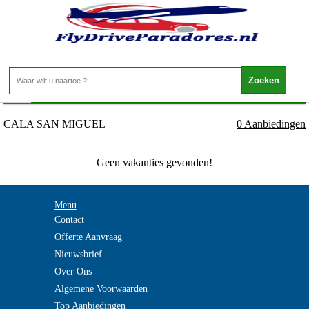
Spanje - Ibiza - CALA SAN MIGUEL
Home
>
CALA SAN MIGUEL
0 Aanbiedingen
Geen vakanties gevonden!
Menu
Contact
Offerte Aanvraag
Nieuwsbrief
Over Ons
Algemene Voorwaarden
Top Aanbiedingen