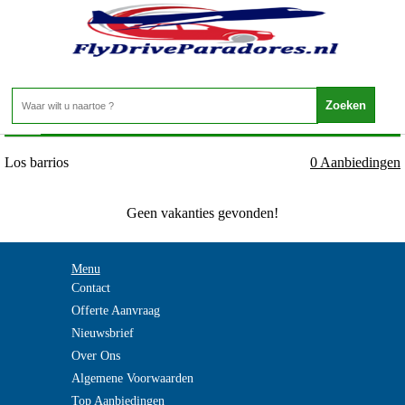
Spanje - GOLF VAN CADIZ - Los barrios
Home
>
Los barrios
0 Aanbiedingen
Geen vakanties gevonden!
Menu
Contact
Offerte Aanvraag
Nieuwsbrief
Over Ons
Algemene Voorwaarden
Top Aanbiedingen