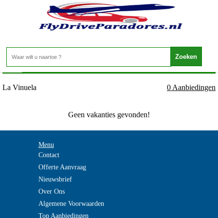
Spanje - Costa del Sol - La Vinuela
Home
>
La Vinuela
0 Aanbiedingen
Geen vakanties gevonden!
Menu
Contact
Offerte Aanvraag
Nieuwsbrief
Over Ons
Algemene Voorwaarden
Top Aanbiedingen