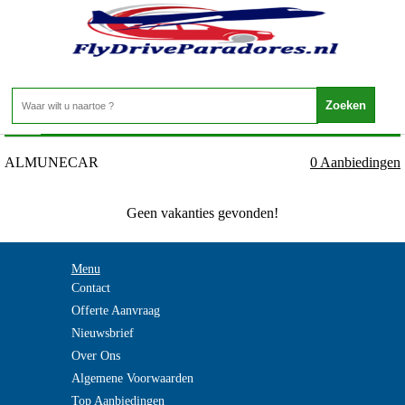
Spanje - Costa del Sol - ALMUNECAR
Home
>
ALMUNECAR
0 Aanbiedingen
Geen vakanties gevonden!
Menu
Contact
Offerte Aanvraag
Nieuwsbrief
Over Ons
Algemene Voorwaarden
Top Aanbiedingen