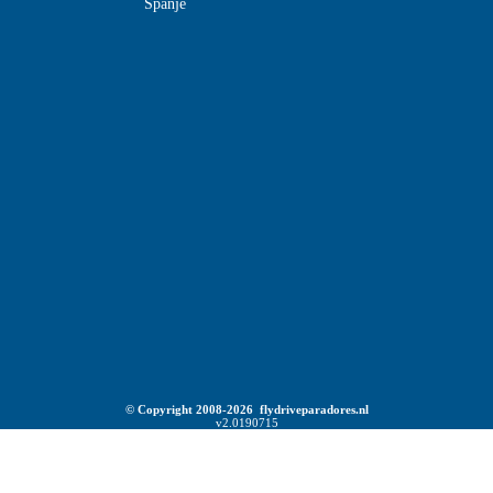
Spanje
© Copyright 2008-2026 flydriveparadores.nl
v2.0190715