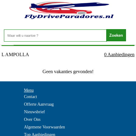
Spanje - Costa Dorada - L AMPOLLA
Home
>
L AMPOLLA
0 Aanbiedingen
Geen vakanties gevonden!
Menu
Contact
Offerte Aanvraag
Nieuwsbrief
Over Ons
Algemene Voorwaarden
Top Aanbiedingen