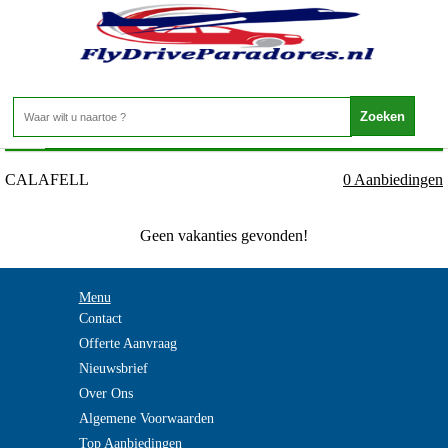
Spanje - Costa Dorada - CALAFELL
Home
>
CALAFELL
0 Aanbiedingen
Geen vakanties gevonden!
Menu
Contact
Offerte Aanvraag
Nieuwsbrief
Over Ons
Algemene Voorwaarden
Top Aanbiedingen