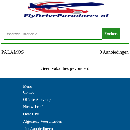
Spanje - Costa Brava - PALAMOS
Home
>
PALAMOS
0 Aanbiedingen
Geen vakanties gevonden!
Menu
Contact
Offerte Aanvraag
Nieuwsbrief
Over Ons
Algemene Voorwaarden
Top Aanbiedingen