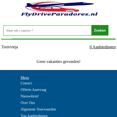
Spanje - Costa Blanca - Torrevieja
Home
>
Torrevieja
0 Aanbiedingen
Geen vakanties gevonden!
Menu
Contact
Offerte Aanvraag
Nieuwsbrief
Over Ons
Algemene Voorwaarden
Top Aanbiedingen