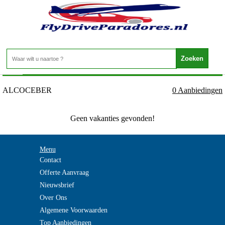
Spanje - COSTA DEL AZAHAR - ALCOCEBER
Home
>
ALCOCEBER
0 Aanbiedingen
Geen vakanties gevonden!
Menu
Contact
Offerte Aanvraag
Nieuwsbrief
Over Ons
Algemene Voorwaarden
Top Aanbiedingen