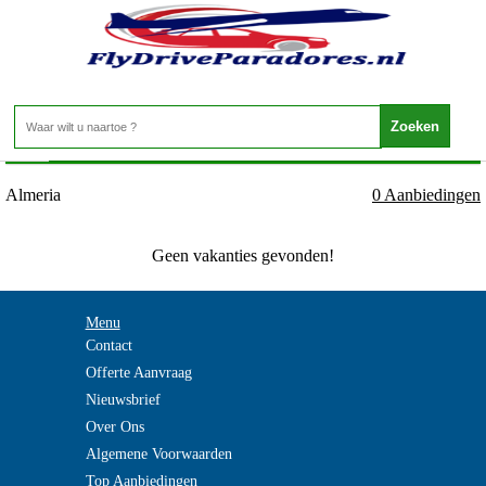
Spanje - COSTA DE ALMERIA - Almeria
Home
>
Almeria
0 Aanbiedingen
Geen vakanties gevonden!
Menu
Contact
Offerte Aanvraag
Nieuwsbrief
Over Ons
Algemene Voorwaarden
Top Aanbiedingen