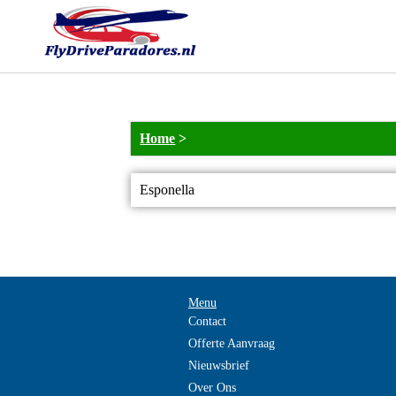
Home
>
Esponella
Menu
Contact
Offerte Aanvraag
Nieuwsbrief
Over Ons