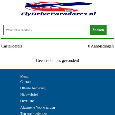
Spanje - CATALONIE - Castelldefels
Home
>
Castelldefels
0 Aanbiedingen
Geen vakanties gevonden!
Menu
Contact
Offerte Aanvraag
Nieuwsbrief
Over Ons
Algemene Voorwaarden
Top Aanbiedingen