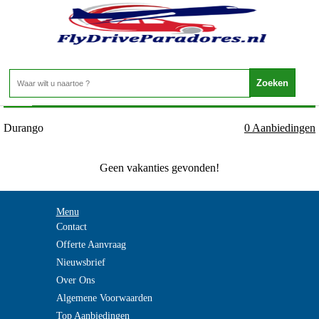
Spanje - Baskenland - Durango
Home
>
Durango
0 Aanbiedingen
Geen vakanties gevonden!
Menu
Contact
Offerte Aanvraag
Nieuwsbrief
Over Ons
Algemene Voorwaarden
Top Aanbiedingen