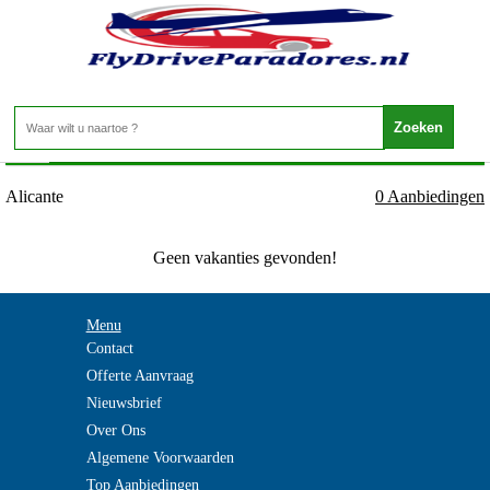
Spanje - Alicante - Alicante
Home
>
Alicante
0 Aanbiedingen
Geen vakanties gevonden!
Menu
Contact
Offerte Aanvraag
Nieuwsbrief
Over Ons
Algemene Voorwaarden
Top Aanbiedingen