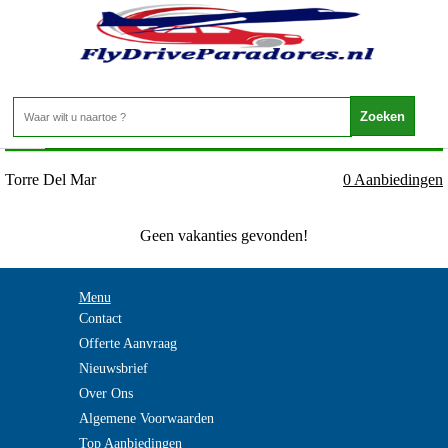
Spanje - ANDALUSIE - Torre Del Mar
Home
>
Torre Del Mar
0 Aanbiedingen
Geen vakanties gevonden!
Menu
Contact
Offerte Aanvraag
Nieuwsbrief
Over Ons
Algemene Voorwaarden
Top Aanbiedingen