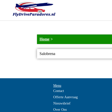
Home
>
Salobrena
Menu
Contact
Offerte Aanvraag
Nieuwsbrief
Over Ons