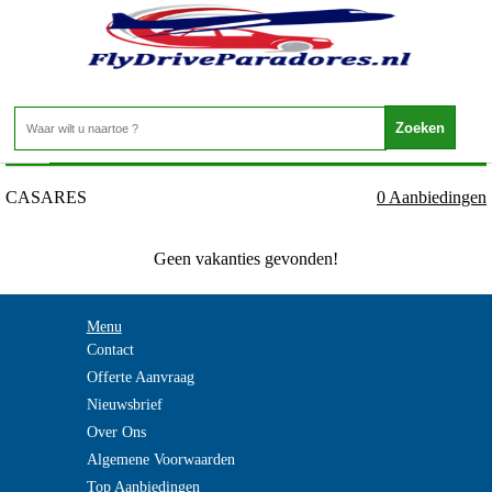
Spanje - ANDALUSIE - CASARES
Home
>
CASARES
0 Aanbiedingen
Geen vakanties gevonden!
Menu
Contact
Offerte Aanvraag
Nieuwsbrief
Over Ons
Algemene Voorwaarden
Top Aanbiedingen